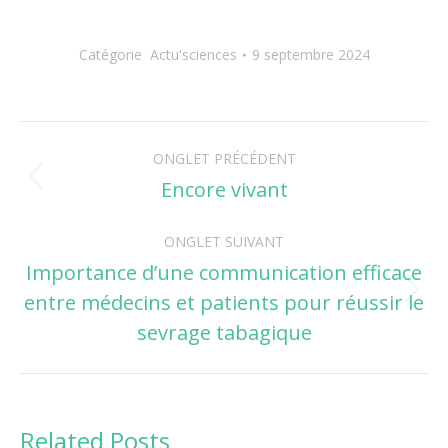
Catégorie
Actu'sciences
9 septembre 2024
Navigation
ONGLET PRÉCÉDENT
de
Encore vivant
Onglet
précédent
commentaire
ONGLET SUIVANT
Importance d’une communication efficace
entre médecins et patients pour réussir le
Onglet
suivant
sevrage tabagique
Related Posts