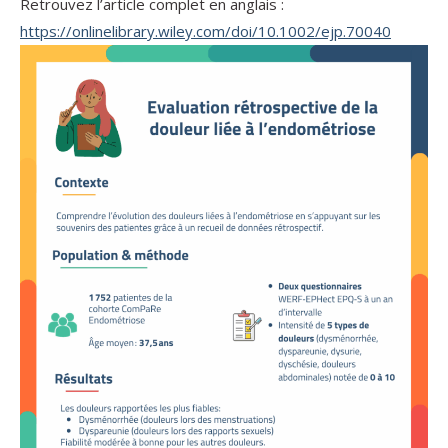
Retrouvez l’article complet en anglais :
https://onlinelibrary.wiley.com/doi/10.1002/ejp.70040