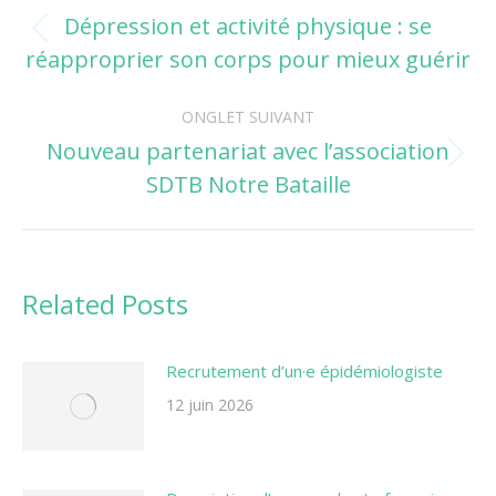
de
Dépression et activité physique : se
Onglet
réapproprier son corps pour mieux guérir
commentaire
précédent
ONGLET SUIVANT
Nouveau partenariat avec l’association
Onglet
SDTB Notre Bataille
suivant
Related Posts
Recrutement d’un·e épidémiologiste
12 juin 2026