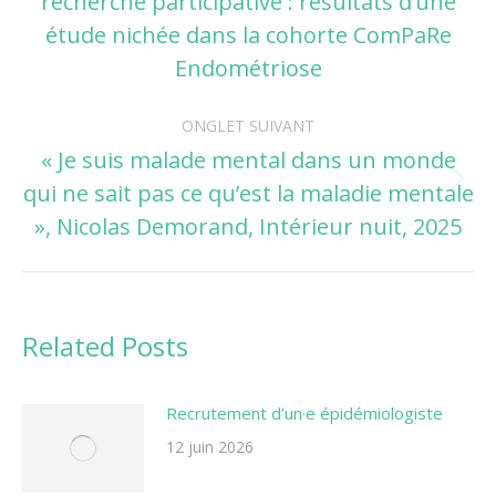
recherche participative : résultats d’une
précédent
étude nichée dans la cohorte ComPaRe
Endométriose
ONGLET SUIVANT
« Je suis malade mental dans un monde
qui ne sait pas ce qu’est la maladie mentale
Onglet
suivant
», Nicolas Demorand, Intérieur nuit, 2025
Related Posts
Recrutement d’un·e épidémiologiste
12 juin 2026