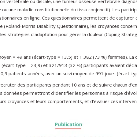
tion vertébrale ou discale, une tumeur osseuse vertébrale diagno
u une maladie constitutionnelle du tissu conjonctif). Les participa
uestionnaires en ligne. Ces questionnaires permettent de capturer
e (Roland-Morris Disability Questionnaire), les croyances concernan
t les stratégies d’adaptation pour gérer la douleur (Coping Strate
ge moyen = 49 ans (écart-type = 13,5) et 1 382 (73 %) femmes). La
 (écart-type = 23,9) et 321/913 (32 %) participants avaient décl
00,9 patients-années, avec un suivi moyen de 991 jours (écart-typ
cruter des participants pendant 10 ans et de suivre chacun d’e
es données permettront d’identifier les personnes à risque d’évol
leurs croyances et leurs comportements, et d’évaluer ces intervent