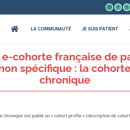
Instagram
Faceb
X
page
page
p
opens
open
o
LA COMMUNAUTÉ
JE SUIS PATIENT
in
in
in
new
new
n
window
wind
w
 e-cohorte française de pa
non spécifique : la coho
chronique
ronique ont publié un « cohort profile » (description de cohort