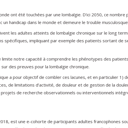
nde ont été touchées par une lombalgie. D’ici 2050, ce nombre po
vec un handicap dans le monde et demeure le trouble musculosquel
vent les adultes atteints de lombalgie chronique sur le long te
ns spécifiques, impliquant par exemple des patients sortant de 
 limite notre capacité à comprendre les phénotypes des patients 
 sur des preuves pour la lombalgie chronique.
 a pour objectif de combler ces lacunes, et en particulier 1) de 
, de limitations d’activité, de douleur et de gestion de la douleur
ojets de recherche observationnels ou interventionnels intégrés à
18, est une e-cohorte de participants adultes francophones souf