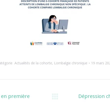
atégorie
Actualités de la cohorte
,
Lombalgie chronique
19 mars 20
r en première
Dépression ch
Onglet
suivant