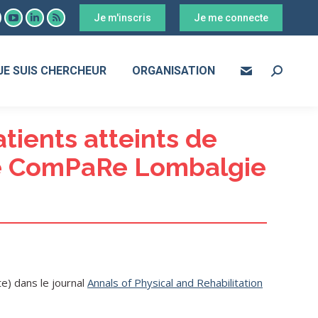
Je m'inscris
Je me connecte
ook
YouTube
LinkedIn
RSS
age
page
page
page
s
pens
opens
opens
opens
JE SUIS CHERCHEUR
ORGANISATION
Search:
in
in
in
ew
new
new
new
ow
indow
window
window
window
tients atteints de
rte ComPaRe Lombalgie
e) dans le journal
Annals of Physical and Rehabilitation