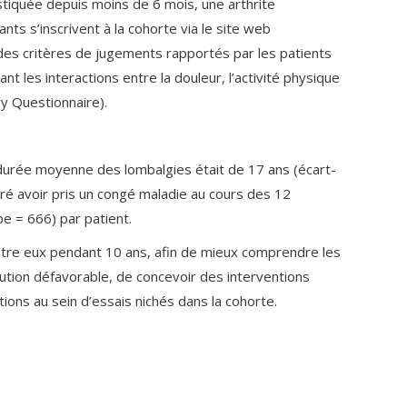
stiquée depuis moins de 6 mois, une arthrite
nts s’inscrivent à la cohorte via le site web
 des critères de jugements rapportés par les patients
t les interactions entre la douleur, l’activité physique
gy Questionnaire).
 durée moyenne des lombalgies était de 17 ans (écart-
aré avoir pris un congé maladie au cours des 12
e = 666) par patient.
ntre eux pendant 10 ans, afin de mieux comprendre les
ution défavorable, de concevoir des interventions
ions au sein d’essais nichés dans la cohorte.