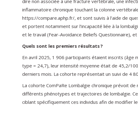
dire non associée à une fracture vertébrale, une infec
inflammatoire chronique touchant la colonne vertébrale o
https://compare.aphp.fr/, et sont suivis à l’aide de q
et portent notamment sur l’incapacité liée à la lombalgi
et le travail (Fear-Avoidance Beliefs Questionnaire), e
Quels sont les premiers résultats ?
En avril 2025, 1 906 participants étaient inscrits (â
type = 24,7), leur intensité moyenne était de 45,2/100
derniers mois. La cohorte représentait un suivi de 4 8
La cohorte ComPaRe Lombalgie chronique prévoit de re
différents phénotypes et trajectoires de lombalgie. C
ciblant spécifiquement ces individus afin de modifier 