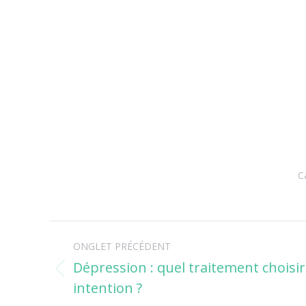
C
Navigation
ONGLET PRÉCÉDENT
de
Dépression : quel traitement choisi
Onglet
intention ?
commentaire
précédent