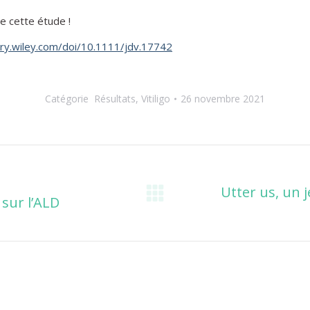
de cette étude !
rary.wiley.com/doi/10.1111/jdv.17742
Catégorie
Résultats
,
Vitiligo
26 novembre 2021
Utter us, un j
sur l’ALD
Onglet
suivant