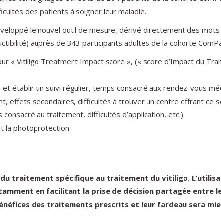
icultés des patients à soigner leur maladie.
éveloppé le nouvel outil de mesure, dérivé directement des mots e
oductibilité) auprès de 343 participants adultes de la cohorte ComPa
 « Vitiligo Treatment Impact score », (« score d’Impact du Trait
e et établir un suivi régulier, temps consacré aux rendez-vous méd
 effets secondaires, difficultés à trouver un centre offrant ce ser
consacré au traitement, difficultés d’application, etc.),
et la photoprotection.
du traitement spécifique au traitement du vitiligo. L’utilis
tamment en facilitant la prise de décision partagée entre le
s bénéfices des traitements prescrits et leur fardeau sera m