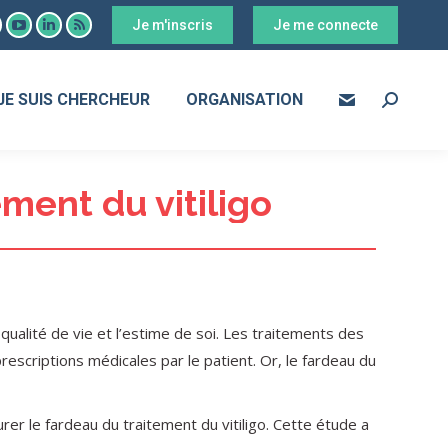
Je m'inscris
Je me connecte
ook
YouTube
LinkedIn
RSS
age
page
page
page
s
pens
opens
opens
opens
JE SUIS CHERCHEUR
ORGANISATION
Search:
in
in
in
ew
new
new
new
ow
indow
window
window
window
ment du vitiligo
qualité de vie et l’estime de soi. Les traitements des
escriptions médicales par le patient. Or, le fardeau du
er le fardeau du traitement du vitiligo. Cette étude a