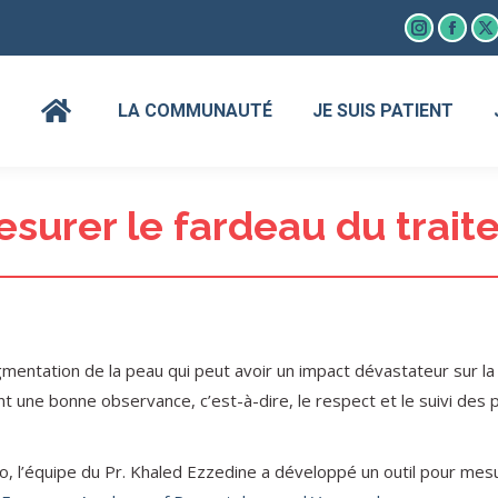
Instagram
Faceb
X
page
page
p
opens
open
o
LA COMMUNAUTÉ
JE SUIS PATIENT
in
in
in
new
new
n
window
wind
w
esurer le fardeau du traite
mentation de la peau qui peut avoir un impact dévastateur sur la 
 une bonne observance, c’est-à-dire, le respect et le suivi des pr
o, l’équipe du Pr. Khaled Ezzedine a développé un outil pour mesur