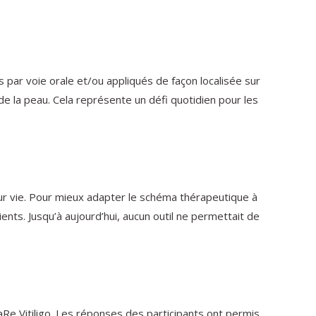
 par voie orale et/ou appliqués de façon localisée sur
de la peau. Cela représente un défi quotidien pour les
leur vie. Pour mieux adapter le schéma thérapeutique à
nts. Jusqu’à aujourd’hui, aucun outil ne permettait de
aRe Vitiligo. Les réponses des participants ont permis