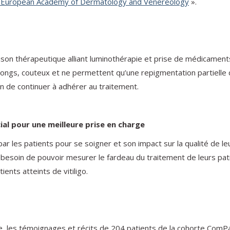
he European Academy of Dermatology and Venereology
».
ison thérapeutique alliant luminothérapie et prise de médicaments
 longs, couteux et ne permettent qu’une repigmentation partielle 
n de continuer à adhérer au traitement.
ial pour une meilleure prise en charge
par les patients pour se soigner et son impact sur la qualité de 
 besoin de pouvoir mesurer le fardeau du traitement de leurs patie
ents atteints de vitiligo.
ibre, les témoignages et récits de 204 patients de la cohorte ComP