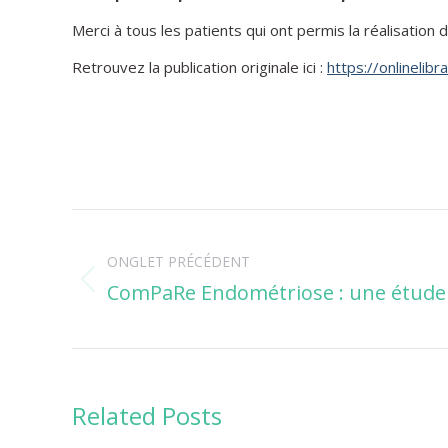
Merci à tous les patients qui ont permis la réalisation 
Retrouvez la publication originale ici :
https://onlinelib
Navigation
ONGLET PRÉCÉDENT
de
ComPaRe Endométriose : une étude 
Onglet
commentaire
précédent
Related Posts