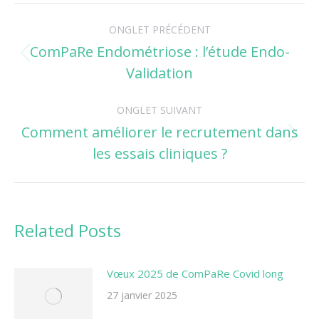
Navigation
ONGLET PRÉCÉDENT
de
ComPaRe Endométriose : l’étude Endo-
Onglet
Validation
commentaire
précédent
ONGLET SUIVANT
Comment améliorer le recrutement dans
Onglet
les essais cliniques ?
suivant
Related Posts
Vœux 2025 de ComPaRe Covid long
27 janvier 2025