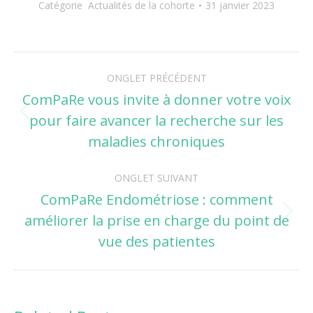
Catégorie
Actualités de la cohorte
31 janvier 2023
Navigation
ONGLET PRÉCÉDENT
de
ComPaRe vous invite à donner votre voix
pour faire avancer la recherche sur les
Onglet
commentaire
précédent
maladies chroniques
ONGLET SUIVANT
ComPaRe Endométriose : comment
améliorer la prise en charge du point de
Onglet
suivant
vue des patientes