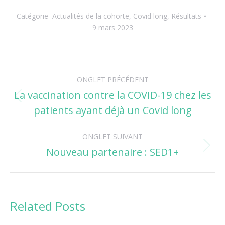
Catégorie
Actualités de la cohorte
,
Covid long
,
Résultats
9 mars 2023
Navigation
ONGLET PRÉCÉDENT
de
La vaccination contre la COVID-19 chez les
Onglet
patients ayant déjà un Covid long
commentaire
précédent
ONGLET SUIVANT
Nouveau partenaire : SED1+
Onglet
suivant
Related Posts