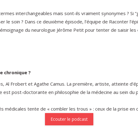
termes interchangeables mais sont-ils vraiment synonymes ? Si “g
 le soin ? Dans ce deuxième épisode, l’équipe de Raconter l’épil
le témoignage du neurologue Jérôme Petit pour tenter de saisir les
de chronique ?
 Al Frobert et Agathe Camus. La première, artiste, atteinte d’ép
me est post-doctorante en philosophie de la médecine au sein du 
 médicales tente de « combler les trous » : ceux de la prise en c
Ecouter le podcast