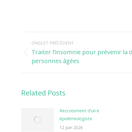
Navigation
ONGLET PRÉCÉDENT
de
Traiter l’insomnie pour prévenir la 
Onglet
personnes âgées
commentaire
précédent
Related Posts
Recrutement d’un·e
épidémiologiste
12 juin 2026