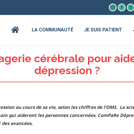
Instagram
Faceb
X
page
page
p
opens
open
o
LA COMMUNAUTÉ
JE SUIS PATIENT
in
in
in
new
new
n
window
wind
w
magerie cérébrale pour aid
dépression ?
ession au cours de sa vie, selon les chiffres de l’OMS. La 
main qui aideront les personnes concernées. ComPaRe Dépre
t des avancées.