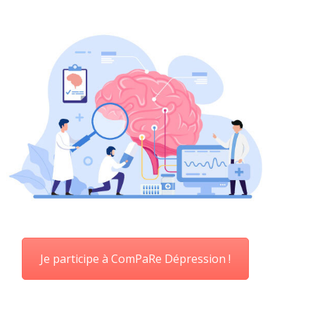
Je participe à ComPaRe Dépression !