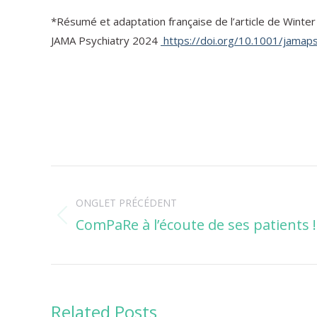
*Résumé et adaptation française de l’article de Winte
JAMA Psychiatry 2024
https://doi.org/10.1001/jamap
Navigation
ONGLET PRÉCÉDENT
de
ComPaRe à l’écoute de ses patients !
Onglet
commentaire
précédent
Related Posts