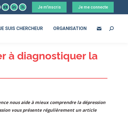
Je m'inscris
Je me connecte
ook
YouTube
LinkedIn
RSS
age
page
page
page
s
pens
opens
opens
opens
JE SUIS CHERCHEUR
ORGANISATION
Search:
in
in
in
ew
new
new
new
ow
indow
window
window
window
er à diagnostiquer la
science nous aide à mieux comprendre la dépression
ssion vous présente régulièrement un article