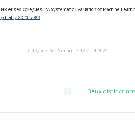
r NR et ses collègues : “A Systematic Evaluation of Machine Lear
sychiatry.2023.5083
Catégorie
Actu'sciences
12 juillet 2024
Deux distinction
Onglet
suivant