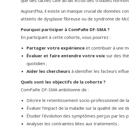
que des taches café au lait et/ou des troubles hormo
Aujourd’hui, il existe un manque crucial de données co
atteints de dysplasie fibreuse ou de syndrome de McC
Pourquoi participer à ComPaRe DF-SMA ?
En participant à cette cohorte, vous pourrez :
Partager votre expérience
et contribuer à une me
Évaluer et faire entendre votre voix
sur des thém
quotidien ;
Aider les chercheurs
à identifier les facteurs inf
Quels sont les objectifs de la cohorte ?
ComPaRe DF-SMA ambitionne de :
Décrire le retentissement socio-professionnel de l
Évaluer l’impact de la maladie sur la qualité de vie d
Étudier l’évolution des symptômes perçus par les pa
Analyser les contraintes liées aux traitements ;