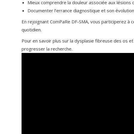
Mieux comprendre la douleur associée aux lésions 
Documenter l’errance diagnostique et son évolution
En rejoignant ComPaRe DF-SMA, vous participerez à cet
quotidien.
Pour en savoir plus sur la dysplasie fibreuse des os 
progresser la recherche.