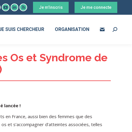
Je m'inscris
Je me connecte
ook
YouTube
LinkedIn
RSS
age
page
page
page
s
pens
opens
opens
opens
JE SUIS CHERCHEUR
ORGANISATION
Search:
in
in
in
ew
new
new
new
ow
indow
window
window
window
s Os et Syndrome de
)
 lancée !
ents en France, aussi bien des femmes que des
s os et s’accompagner d’atteintes associées, telles