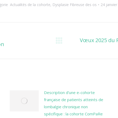
gorie
Actualités de la cohorte
,
Dysplasie Fibreuse des os
24 janvier
Vœux 2025 du Pr
on
Onglet
suivant
Description d’une e-cohorte
française de patients atteints de
lombalgie chronique non
spécifique : la cohorte ComPaRe