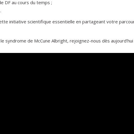
de DF au cours du temps ;
.
te initiative scientifique essentielle en partageant votre parco
et le syndrome de McCune Albright, rejoignez-nous dès aujourd’hui