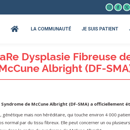
Instagram
Faceb
X
page
page
p
opens
open
o
LA COMMUNAUTÉ
JE SUIS PATIENT
in
in
in
new
new
n
window
wind
w
Re Dysplasie Fibreuse de
McCune Albright (DF-SMA
 Syndrome de McCune Albright (DF-SMA) a officiellement été
e, génétique mais non héréditaire, qui touche environ 4 000 pati
s normal par du tissu fibreux. Elle peut concerner un ou plusieur