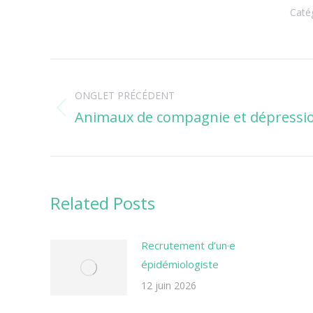
Caté
Navigation
ONGLET PRÉCÉDENT
de
Animaux de compagnie et dépressi
Onglet
commentaire
précédent
Related Posts
Recrutement d’un·e
épidémiologiste
12 juin 2026