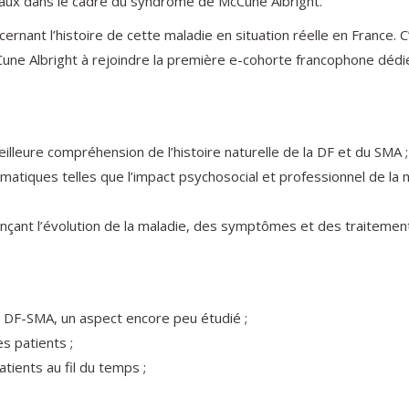
naux dans le cadre du syndrome de McCune Albright.
ncernant l’histoire de cette maladie en situation réelle en France
une Albright à rejoindre la première e-cohorte francophone dédi
illeure compréhension de l’histoire naturelle de la DF et du SMA ;
atiques telles que l’impact psychosocial et professionnel de la m
luençant l’évolution de la maladie, des symptômes et des traitemen
a DF-SMA, un aspect encore peu étudié ;
es patients ;
tients au fil du temps ;