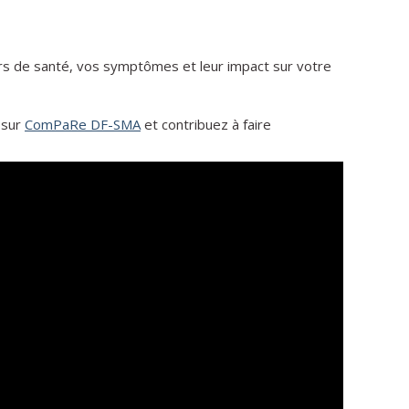
urs de santé, vos symptômes et leur impact sur votre
 sur
ComPaRe DF-SMA
et contribuez à faire