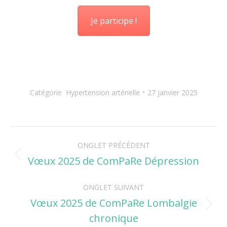
Je participe !
Catégorie
Hypertension artérielle
27 janvier 2025
Navigation
ONGLET PRÉCÉDENT
de
Vœux 2025 de ComPaRe Dépression
Onglet
précédent
commentaire
ONGLET SUIVANT
Vœux 2025 de ComPaRe Lombalgie
Onglet
chronique
suivant