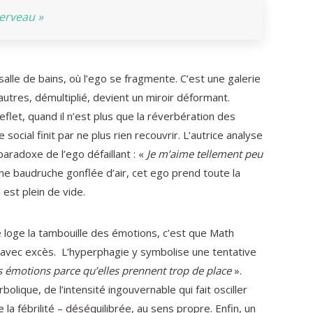
cerveau »
salle de bains, où l’ego se fragmente. C’est une galerie
utres, démultiplié, devient un miroir déformant.
flet, quand il n’est plus que la réverbération des
social finit par ne plus rien recouvrir. L’autrice analyse
aradoxe de l’ego défaillant : «
Je m’aime tellement peu
 baudruche gonflée d’air, cet ego prend toute la
 est plein de vide.
se loge la tambouille des émotions, c’est que Math
avec excès. L’hyperphagie y symbolise une tentative
 émotions parce qu’elles prennent trop de place
».
rbolique, de l’intensité ingouvernable qui fait osciller
 de la fébrilité – déséquilibrée, au sens propre. Enfin, un