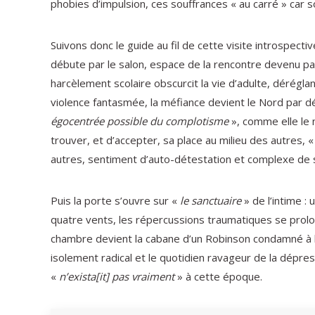
phobies d’impulsion, ces souffrances « au carré » car s
Suivons donc le guide au fil de cette visite introspe
débute par le salon, espace de la rencontre devenu para
harcèlement scolaire obscurcit la vie d’adulte, dérégla
violence fantasmée, la méfiance devient le Nord par d
égocentrée possible du complotisme
», comme elle le n
trouver, et d’accepter, sa place au milieu des autres, 
autres, sentiment d’auto-détestation et complexe de s
Puis la porte s’ouvre sur «
le sanctuaire
» de l’intime :
quatre vents, les répercussions traumatiques se prolo
chambre devient la cabane d’un Robinson condamné à l
isolement radical et le quotidien ravageur de la dépres
«
n’exista[it] pas vraiment
» à cette époque.