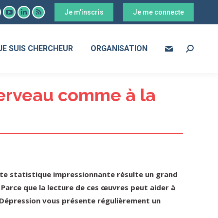
Je m'inscris
Je me connecte
ook
YouTube
LinkedIn
RSS
age
page
page
page
s
pens
opens
opens
opens
JE SUIS CHERCHEUR
ORGANISATION
Search:
in
in
in
ew
new
new
new
ow
indow
window
window
window
cerveau comme à la
ette statistique impressionnante résulte un grand
Parce que la lecture de ces œuvres peut aider à
e Dépression vous présente régulièrement un