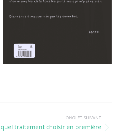
ONGLET SUIVANT
 quel traitement choisir en première