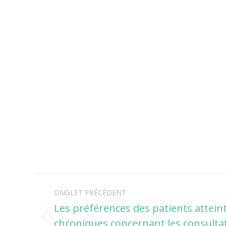
Navigation
ONGLET PRÉCÉDENT
de
Les préférences des patients attein
chroniques concernant les consultat
Onglet