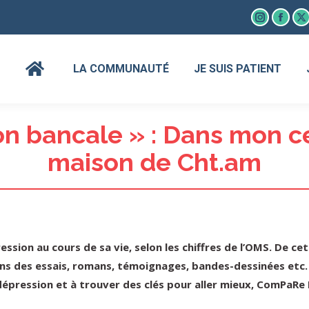
Instagram
Faceb
X
page
page
p
opens
open
o
LA COMMUNAUTÉ
JE SUIS PATIENT
in
in
in
new
new
n
window
wind
w
on bancale » : Dans mon 
maison de Cht.am
ession au cours de sa vie, selon les chiffres de l’OMS. De c
s des essais, romans, témoignages, bandes-dessinées etc. 
a dépression et à trouver des clés pour aller mieux, ComPaR