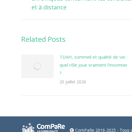
commentaire
précédent
et à distance
Related Posts
TDAH, sommeil et qualité de vie :
quel rôle joue vraiment l’insomnie
?
20 juillet 2026
ComPaRe 2016-2025 - Tous dr