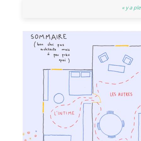
« y a pl