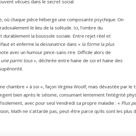
ouvent vécues dans le secret social.
ctive, où chaque pièce héberge une composante psychique. On
doxalement le lieu de la solitude. Ici, l’ombre du
nt durablement la boussole sociale. Entre rejet réel et
éfaut et enferme la dessinatrice dans «
la forme la plus
ote avec un humour pince-sans-rire. Difficile alors de
«
une parmi tous
», déchirée entre haine de soi et haine des
upériorité.
 une chambre « à soi », façon Virginia Woolf, mais dévastée par l
ngent bien après le séisme, consumant lentement l’intégrité phy
’isolement, avec pour seul Vendredi sa propre maladie : «
Plus pe
sion, Math ne s’attarde pas, peut-être parce qu’ils sont les plus d