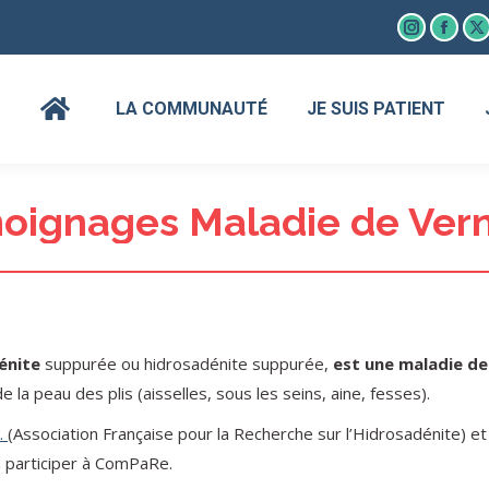
Instagram
Faceb
X
page
page
p
opens
open
o
LA COMMUNAUTÉ
JE SUIS PATIENT
in
in
in
new
new
n
window
wind
w
oignages Maladie de Vern
énite
suppurée ou hidrosadénite suppurée,
est une maladie de
 la peau des plis (aisselles, sous les seins, aine, fesses).
H.
(Association Française pour la Recherche sur l’Hidrosadénite) et
à participer à ComPaRe.