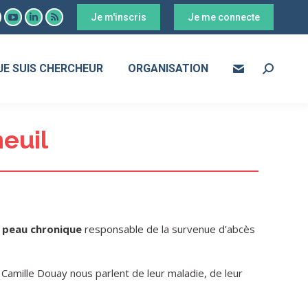
Je m'inscris
Je me connecte
ook
YouTube
LinkedIn
RSS
age
page
page
page
s
pens
opens
opens
opens
JE SUIS CHERCHEUR
ORGANISATION
Search:
in
in
in
ew
new
new
new
ow
indow
window
window
window
euil
 peau chronique
responsable de la survenue d’abcès
 Camille Douay nous parlent de leur maladie, de leur