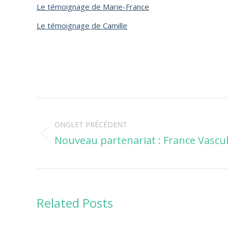
Le témoignage de Marie-France
Le témoignage de Camille
Navigation
ONGLET PRÉCÉDENT
de
Nouveau partenariat : France Vascul
Onglet
commentaire
précédent
Related Posts