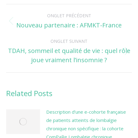
Navigation
ONGLET PRÉCÉDENT
de
Nouveau partenaire : AFMKT-France
Onglet
précédent
commentaire
ONGLET SUIVANT
TDAH, sommeil et qualité de vie : quel rôle
Onglet
joue vraiment l’insomnie ?
suivant
Related Posts
Description d’une e-cohorte française
de patients atteints de lombalgie
chronique non spécifique : la cohorte
ComPaRe Lombalgie chronique