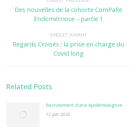
ONGLET PRÉCÉDENT
de
Des nouvelles de la cohorte ComPaRe
Onglet
Endométriose – partie 1
commentaire
précédent
ONGLET SUIVANT
Regards Croisés : la prise en charge du
Onglet
Covid long
suivant
Related Posts
Recrutement d’un·e épidémiologiste
12 juin 2026