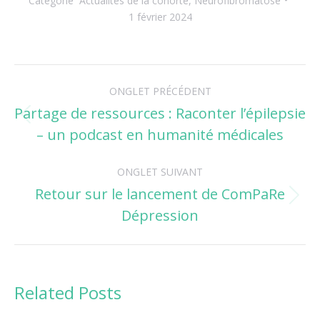
Catégorie
Actualités de la cohorte
,
Neurofibromatose
1 février 2024
Navigation
ONGLET PRÉCÉDENT
de
Partage de ressources : Raconter l’épilepsie
Onglet
– un podcast en humanité médicales
commentaire
précédent
ONGLET SUIVANT
Retour sur le lancement de ComPaRe
Onglet
Dépression
suivant
Related Posts