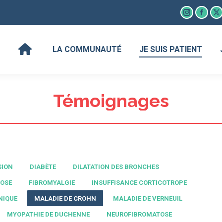
LA COMMUNAUTÉ
JE SUIS PATIENT
Instagram
Faceb
X
page
page
p
opens
open
o
LA COMMUNAUTÉ
JE SUIS PATIENT
in
in
in
new
new
n
window
wind
w
Témoignages
SION
DIABÈTE
DILATATION DES BRONCHES
OSE
FIBROMYALGIE
INSUFFISANCE CORTICOTROPE
NIQUE
MALADIE DE CROHN
MALADIE DE VERNEUIL
MYOPATHIE DE DUCHENNE
NEUROFIBROMATOSE