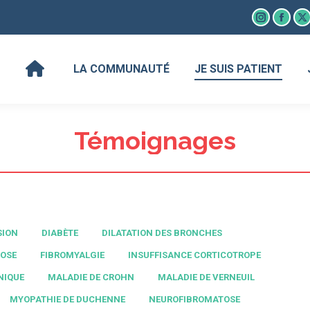
LA COMMUNAUTÉ
JE SUIS PATIENT
Instagram
Faceb
X
page
page
p
opens
open
o
LA COMMUNAUTÉ
JE SUIS PATIENT
in
in
in
new
new
n
window
wind
w
Témoignages
SION
DIABÈTE
DILATATION DES BRONCHES
OSE
FIBROMYALGIE
INSUFFISANCE CORTICOTROPE
NIQUE
MALADIE DE CROHN
MALADIE DE VERNEUIL
MYOPATHIE DE DUCHENNE
NEUROFIBROMATOSE