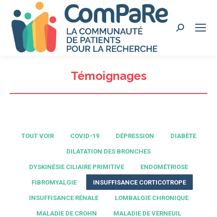
Search:
Témoignages
TOUT VOIR
COVID-19
DÉPRESSION
DIABÈTE
DILATATION DES BRONCHES
DYSKINÉSIE CILIAIRE PRIMITIVE
ENDOMÉTRIOSE
FIBROMYALGIE
INSUFFISANCE CORTICOTROPE
INSUFFISANCE RÉNALE
LOMBALGIE CHRONIQUE
MALADIE DE CROHN
MALADIE DE VERNEUIL