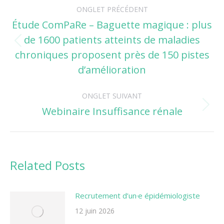
Navigation
ONGLET PRÉCÉDENT
de
Étude ComPaRe – Baguette magique : plus
de 1600 patients atteints de maladies
commentaire
Onglet
chroniques proposent près de 150 pistes
précédent
d’amélioration
ONGLET SUIVANT
Webinaire Insuffisance rénale
Onglet
suivant
Related Posts
Recrutement d’un·e épidémiologiste
12 juin 2026