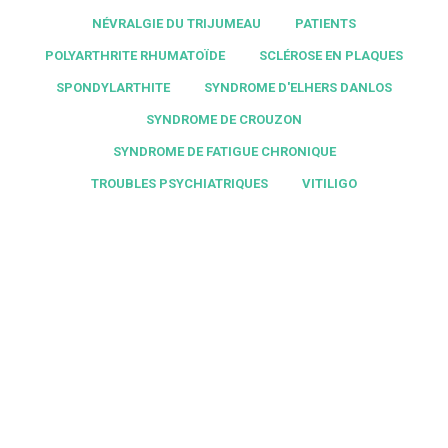
NÉVRALGIE DU TRIJUMEAU
PATIENTS
POLYARTHRITE RHUMATOÏDE
SCLÉROSE EN PLAQUES
SPONDYLARTHITE
SYNDROME D'ELHERS DANLOS
SYNDROME DE CROUZON
SYNDROME DE FATIGUE CHRONIQUE
TROUBLES PSYCHIATRIQUES
VITILIGO
Barbara
ComPaRe est une excellente idée pour faire avancer
la recherche sur les maladies chroniques.